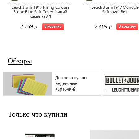
Leuchtturm1917 Rising Colours
Leuchtturm1917 Monocle
Stone Blue Soft Cover (синий
Softcover B6+
камень) А5
2 169 р.
2 409 р.
В корзину
В корзину
Обзоры
Для чего нужны
индексные
карточки?
Только что купили