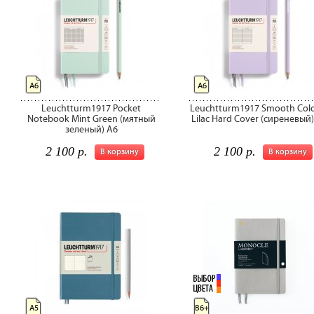
А6
А6
Leuchtturm1917 Pocket
Leuchtturm1917 Smooth Col
Notebook Mint Green (мятный
Lilac Hard Cover (сиреневый
зеленый) A6
2 100 р.
2 100 р.
В корзину
В корзину
А5
B6+