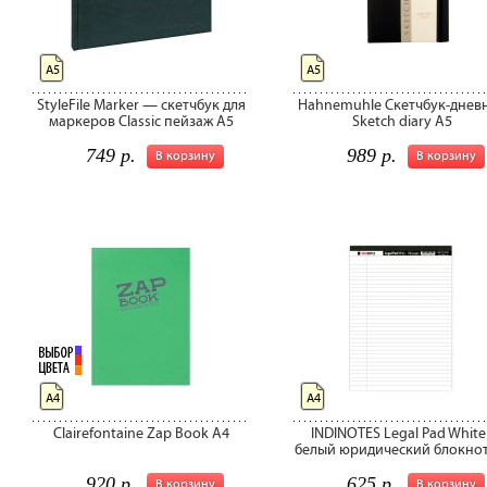
А5
А5
StyleFile Marker — скетчбук для
Hahnemuhle Скетчбук-днев
маркеров Classic пейзаж A5
Sketch diary А5
749 р.
989 р.
В корзину
В корзину
А4
А4
Clairefontaine Zap Book A4
INDINOTES Legal Pad White 
белый юридический блокнот
920 р.
625 р.
В корзину
В корзину