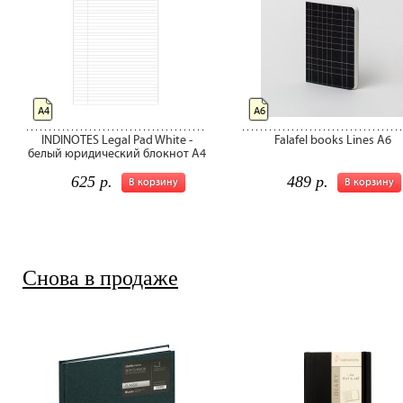
А4
А6
INDINOTES Legal Pad White -
Falafel books Lines A6
белый юридический блокнот А4
625 р.
489 р.
В корзину
В корзину
Снова в продаже