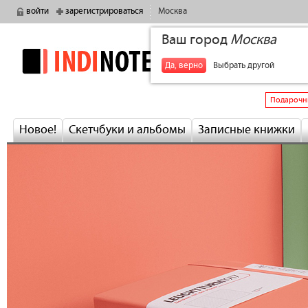
войти
зарегистрироваться
Москва
Ваш город
Москва
indinotes
+7
Да, верно
Выбрать другой
Подарочн
Новое!
Скетчбуки и альбомы
Записные книжки