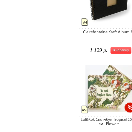
А4
Clairefontaine Kraft Album 
1 129 р.
В корзину
A5+
Lol&Kek Скетчбук Tropical 20
см - Flowers