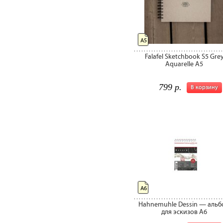
А5
Falafel Sketchbook S5 Gre
Aquarelle A5
799 р.
В корзину
А6
Hahnemuhle Dessin — альб
для эскизов A6