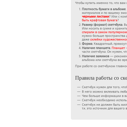
Чтобы купить именно то, что вам 
Плотность бумаги в альбоме
материалов и по вашему эмо
черными листами
? Или с ко
быть крафтовая бумага
?
Размер (формат) скетчбука
. 
Или носить в сумке и хранит
спирали в самом популярно
нужно больше пространства 
даже
склейки художественно
Форма
. Квадратный, прямоуг
Наличие планшета
.
Планшет
–
части скетчбука. Он нужен, 
Наличие зажимов
— рекоме
альбома или скетчбука во вр
При работе со скетчбуком главно
Правила работы со ск
Скетчбук нужен для того, что
В него можно вклеивать любые
Чем больше информации в ваш
Скетчбук необходимо исполь
Скетчбук не должен быть мил
т.к. это источник для вашего