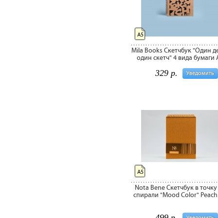
А5
Mila Books Скетчбук "Один д
один скетч" 4 вида бумаги 
329 р.
Уведомить
А5
Nota Bene Скетчбук в точку
спирали "Mood Color" Peach
499 р.
Уведомить