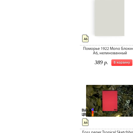
А6
Поморье 1922 Mono Блокн
А6, нелинованный
389 р.
В корзину
А4
Foss paper Tropical Sketchb