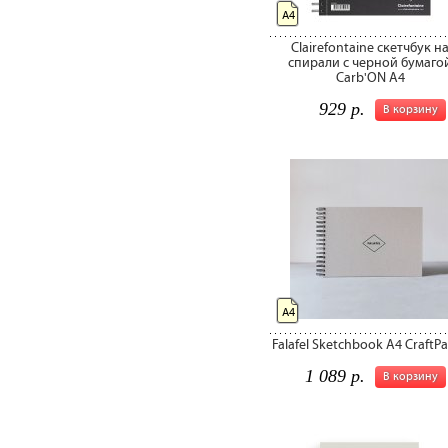
А4
Clairefontaine скетчбук н
спирали с черной бумаго
Carb'ON A4
929 р.
В корзину
А4
Falafel Sketchbook A4 CraftP
1 089 р.
В корзину