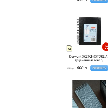
А5
Derwent SKETCH&STORE А
(уцененный товар)
600 р.
Уведомить
799 р.