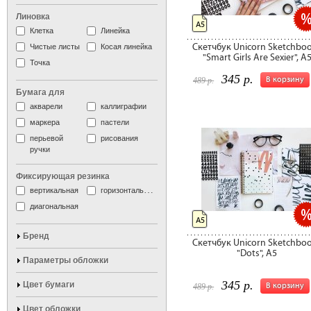
Линовка
А5
Клетка
Линейка
Скетчбук Unicorn Sketchbo
Чистые листы
Косая линейка
"Smart Girls Are Sexier", А
Точка
345 р.
В корзину
489 р.
Бумага для
акварели
каллиграфии
маркера
пастели
перьевой
рисования
ручки
Фиксирующая резинка
вертикальная
горизонтальная
диагональная
А5
Бренд
Скетчбук Unicorn Sketchbo
"Dots", А5
Параметры обложки
345 р.
Цвет бумаги
В корзину
489 р.
Цвет обложки