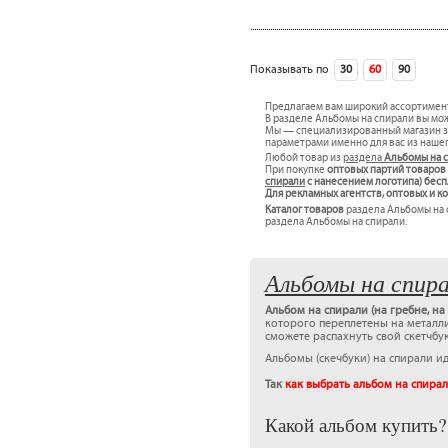
Показывать по
30
60
90
сле
Предлагаем вам широкий ассортимен
В разделе Альбомы на спирали вы мож
Мы — специализированный магазин за
параметрами именно для вас из наше
Любой товар из
раздела
Альбомы на 
При покупке
оптовых партий товаров
спирали
c нанесением логотипа) бес
Для рекламных агентств, оптовых и 
Каталог товаров
раздела Альбомы на с
раздела Альбомы на спирали.
Альбомы на спир
Альбом на спирали (на гребне, на
которого переплетены на металли
сможете распахнуть свой скетчбук
Альбомы (скечбуки) на спирали и
Так
как выбрать альбом на спирал
Какой альбом купить?