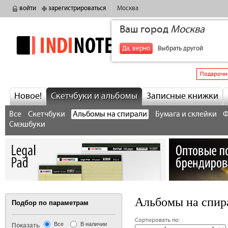
войти
зарегистрироваться
Москва
Ваш город
Москва
indinotes
+7
Да, верно
Выбрать другой
Подарочн
Новое!
Скетчбуки и альбомы
Записные книжки
Все
Скетчбуки
Альбомы на спирали
Бумага и склейки
Ф
Смэшбуки
Альбомы на спир
Подбор по параметрам
Сортировать по:
Все
В наличии
Показать