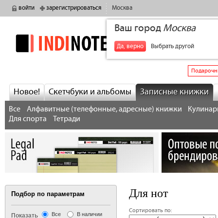
войти
зарегистрироваться
Москва
Ваш город
Москва
indinotes
+7
Да, верно
Выбрать другой
Подарочн
Новое!
Скетчбуки и альбомы
Записные книжки
Все
Алфавитные (телефонные, адресные) книжки
Кулинарн
Для спорта
Тетради
Для нот
Подбор по параметрам
Сортировать по:
Все
В наличии
Показать