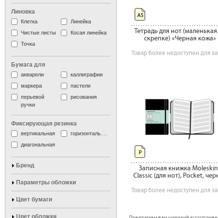
Линовка
А5
Клетка
Линейка
Тетрадь для нот (маленькая
Чистые листы
Косая линейка
скрепке) «Черная кожа»
Точка
Товар более недоступен для за
Бумага для
акварели
каллиграфии
маркера
пастели
перьевой
рисования
ручки
Фиксирующая резинка
вертикальная
горизонтальная
диагональная
P
Бренд
Записная книжка Moleski
Classic (для нот), Pocket, че
Параметры обложки
Товар более недоступен для за
Цвет бумаги
Цвет обложки