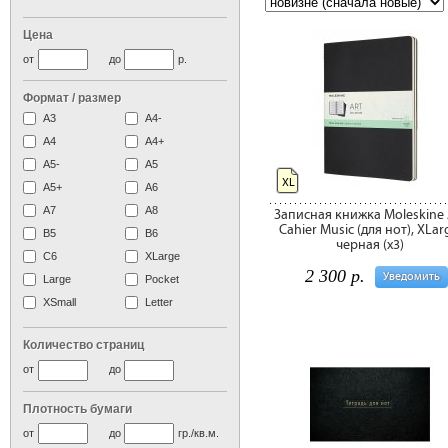
Цена
от
до
р.
Формат / размер
А3
А4-
А4
A4+
А5-
А5
XL
A5+
А6
А7
A8
Записная книжка Moleskine 
Cahier Music (для нот), ХLar
B5
B6
черная (х3)
C6
XLarge
2 300 р.
Уведомить
Large
Pocket
XSmall
Letter
Количество страниц
от
до
Плотность бумаги
от
до
гр./кв.м.