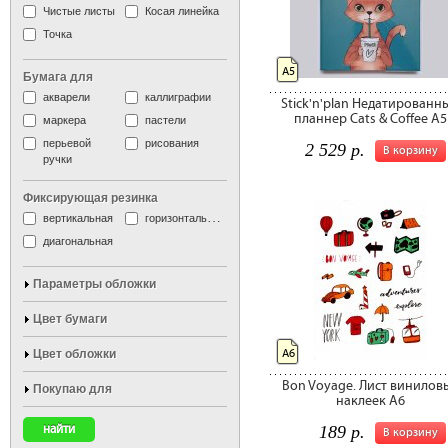
Чистые листы
Косая линейка
Точка
А5
Бумага для
акварели
каллиграфии
Stick'n'plan Недатированн
планнер Cats & Coffee А5
маркера
пастели
перьевой
рисования
2 529 р.
В корзину
ручки
Фиксирующая резинка
вертикальная
горизонтальная
диагональная
Параметры обложки
Цвет бумаги
Цвет обложки
А6
Bon Voyage. Лист винилов
Покупаю для
наклеек А6
189 р.
В корзину