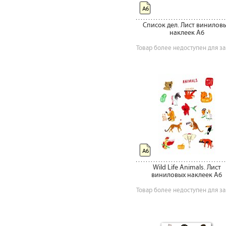
А6
Список дел. Лист винилов
наклеек А6
Товар более недоступен для за
А6
Wild Life Animals. Лист
виниловых наклеек А6
Товар более недоступен для за