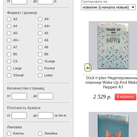
от
до
р.
Сортировать по:
сле
Формат / размер
А3
А4-
А4
A4+
А5-
А5
A5+
А6
А7
A8
B5
B6
C6
XLarge
А5
Large
Pocket
XSmall
Letter
Stick'n'plan Недатированн
планнер Wake Up And Make 
Happen А5
Количество страниц
2 529 р.
от
до
В корзину
Плотность бумаги
от
до
гр./кв.м.
Линовка
Клетка
Линейка