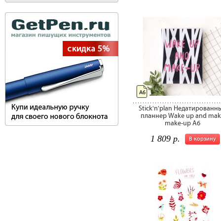
А6
Stick'n'plan Недатированн
планнер Wake up and mak
make-up А6
1 809 р.
В корзину