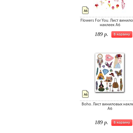
А6
Flowers For You. Лист винил
наклеек А6
189 р.
В корзину
А6
Boho. Лист виниловых накл
А6
189 р.
В корзину