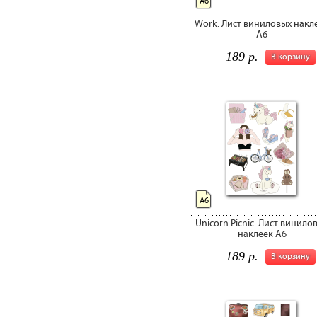
А6
Work. Лист виниловых накл
А6
189 р.
В корзину
А6
Unicorn Picnic. Лист винило
наклеек А6
189 р.
В корзину