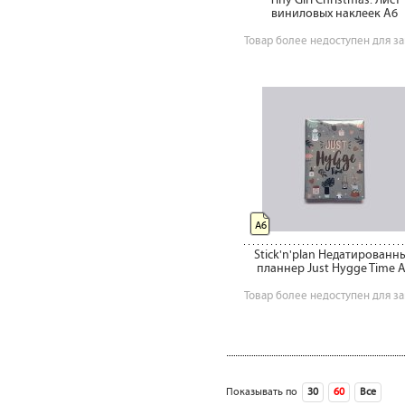
Tiny Girl Christmas. Лист
виниловых наклеек А6
Товар более недоступен для за
А6
Stick'n'plan Недатированн
планнер Just Hygge Time 
Товар более недоступен для за
Показывать по
30
60
Все
сле