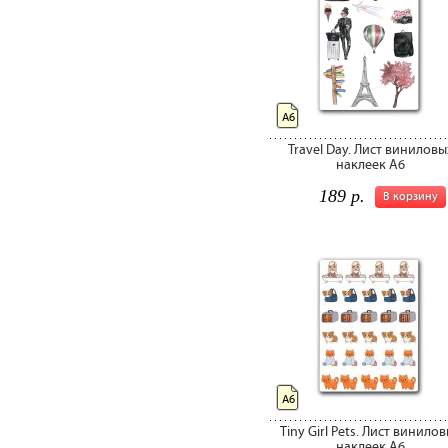
А6
Travel Day. Лист виниловы
наклеек А6
189 р.
В корзину
А6
Tiny Girl Pets. Лист винило
наклеек А6