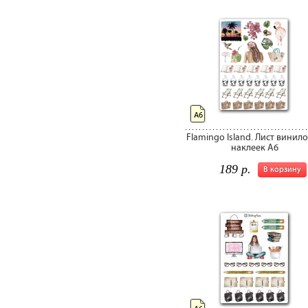
А6
Flamingo Island. Лист винил
наклеек А6
189 р.
В корзину