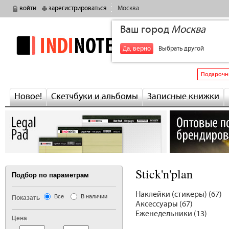
войти
зарегистрироваться
Москва
Ваш город
Москва
indinotes
+7
Да, верно
Выбрать другой
Подарочн
Новое!
Скетчбуки и альбомы
Записные книжки
Stick'n'plan
Подбор по параметрам
Наклейки (стикеры) (67)
Все
В наличии
Показать
Аксессуары (67)
Еженедельники (13)
Цена