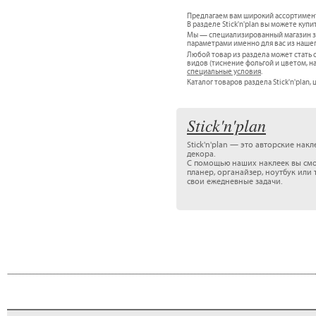
Предлагаем вам широкий ассортимен
В разделе Stick'n'plan вы можете купит
Мы — специализированный магазин зап
параметрами именно для вас из наше
Любой товар из раздела может стат
видов (тиснение фольгой и цветом, н
специальные условия
.
Каталог товаров раздела Stick'n'plan, ц
Stick'n'plan
Stick'n'plan — это авторские нак
декора.
С помощью наших наклеек вы смо
планер, органайзер, ноутбук или
свои ежедневные задачи.