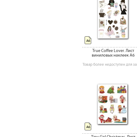
А6
True Coffee Lover. Лист
виниловых наклеек А6
Товар более недоступен для за
А6