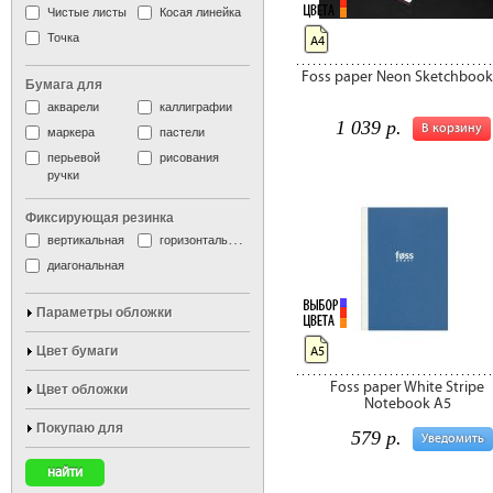
Чистые листы
Косая линейка
Точка
А4
Foss paper Neon Sketchbook
Бумага для
акварели
каллиграфии
1 039 р.
В корзину
маркера
пастели
перьевой
рисования
ручки
Фиксирующая резинка
вертикальная
горизонтальная
диагональная
Параметры обложки
Цвет бумаги
А5
Foss paper White Stripe
Цвет обложки
Notebook A5
Покупаю для
579 р.
Уведомить