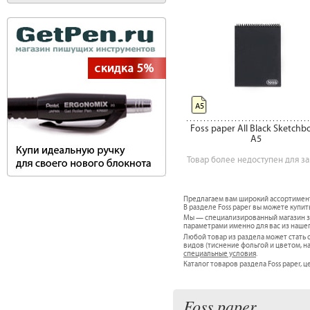
А5
Foss paper All Black Sketchb
A5
Товар более недоступен для за
Предлагаем вам широкий ассортимен
В разделе Foss paper вы можете купить
Мы — специализированный магазин за
параметрами именно для вас из наше
Любой товар из раздела может стат
видов (тиснение фольгой и цветом, н
специальные условия
.
Каталог товаров раздела Foss paper, це
Foss paper