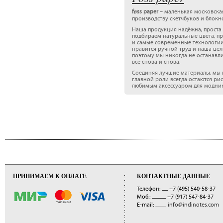
føss paper
– маленькая московска
производству скетчбуков и блокн
Наша продукция надёжна, проста
подбираем натуральные цвета, п
и самые современные технологии
нравится ручной труд и наша цель
поэтому мы никогда не останавл
всё снова и снова.
Соединяя лучшие материалы, мы 
главной роли всегда остаются ри
любимым аксессуаром для модник
ПРИНИМАЕМ К ОПЛАТЕ
КОНТАКТНЫЕ ДАННЫЕ
Телефон: ......
+7 (495) 540-58-37
Моб.: ..............
+7 (917) 547-84-37
E-mail: ...........
info@indinotes.com