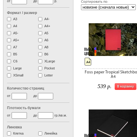
от
до
р.
Сортировать по:
Формат / размер
А3
А4-
А4
A4+
А5-
А5
A5+
А6
А7
A8
B5
B6
C6
XLarge
А4
Large
Pocket
Foss paper Tropical Sketchb
XSmall
Letter
A4
539 р.
В корзину
Количество страниц
от
до
Плотность бумаги
от
до
гр./кв.м.
Линовка
Клетка
Линейка