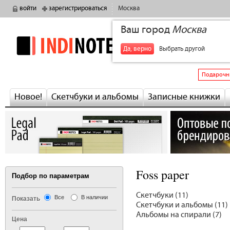
войти
зарегистрироваться
Москва
Ваш город
Москва
indinotes
+7
Да, верно
Выбрать другой
Подарочн
Новое!
Скетчбуки и альбомы
Записные книжки
Foss paper
Подбор по параметрам
Скетчбуки (11)
Все
В наличии
Показать
Скетчбуки и альбомы (11)
Альбомы на спирали (7)
Цена