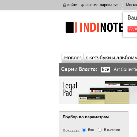
войти
зарегистрироваться
Москв
Ва
indinotes
Да, 
Новое!
Скетчбуки и альбом
Серии Власта:
Все
Art Collect
Подбор по параметрам
Все
В наличии
Показать