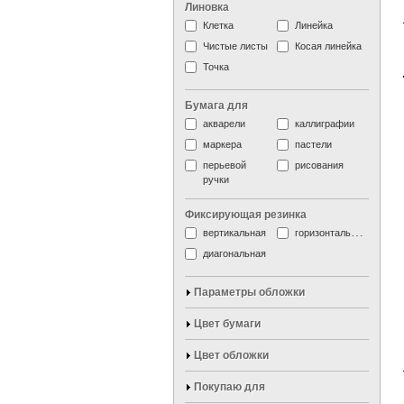
Линовка
Клетка
Линейка
Чистые листы
Косая линейка
Точка
Бумага для
акварели
каллиграфии
маркера
пастели
перьевой
рисования
ручки
Фиксирующая резинка
вертикальная
горизонтальная
диагональная
Параметры обложки
Цвет бумаги
Цвет обложки
Покупаю для