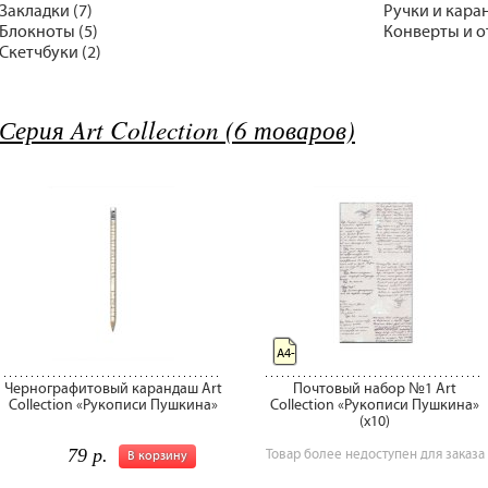
Закладки (7)
Ручки и кара
Блокноты (5)
Конверты и о
Скетчбуки (2)
Серия Art Collection (6 товаров)
А4-
Чернографитовый карандаш Art
Почтовый набор №1 Art
Collection «Рукописи Пушкина»
Collection «Рукописи Пушкина»
(x10)
79 р.
Товар более недоступен для заказа
В корзину