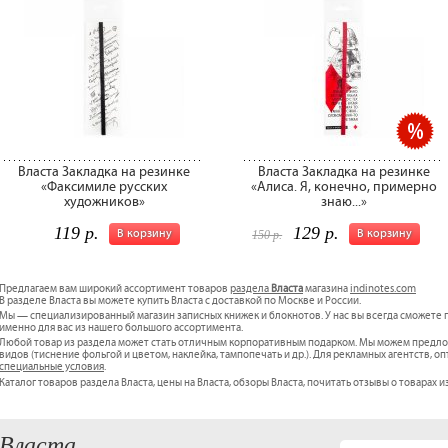
Власта Закладка на резинке
Власта Закладка на резинке
«Факсимиле русских
«Алиса. Я, конечно, примерно
художников»
знаю...»
119 р.
129 р.
В корзину
В корзину
150 р.
Предлагаем вам широкий ассортимент товаров
раздела
Власта
магазина
indinotes.com
В разделе Власта вы можете купить Власта с доставкой по Москве и России.
Мы — специализированный магазин записных книжек и блокнотов. У нас вы всегда сможете
именно для вас из нашего большого ассортимента.
Любой товар из раздела может стать отличным корпоративным подарком. Мы можем предло
видов (тиснение фольгой и цветом, наклейка, тампопечать и др.). Для рекламных агентств,
специальные условия
.
Каталог товаров раздела Власта, цены на Власта, обзоры Власта, почитать отзывы о товарах и
Власта