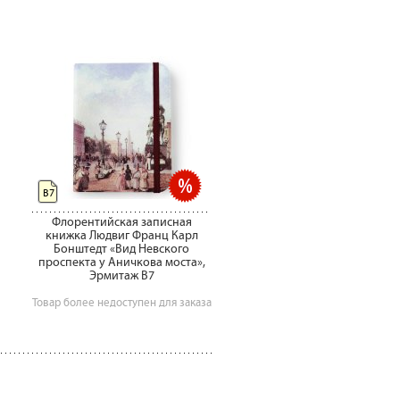
B7
Флорентийская записная
книжка Людвиг Франц Карл
Бонштедт «Вид Невского
проспекта у Аничкова моста»,
Эрмитаж B7
Товар более недоступен для заказа