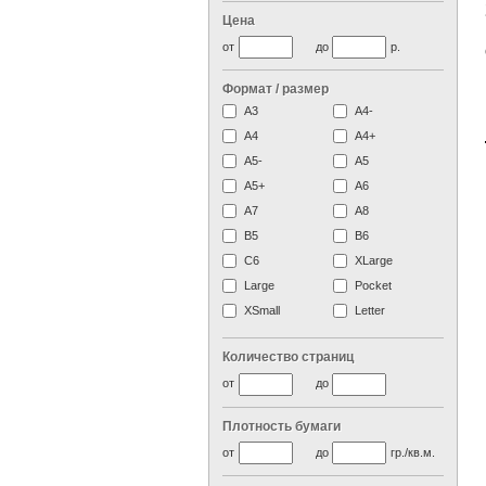
Цена
от
до
р.
Формат / размер
А3
А4-
А4
A4+
А5-
А5
A5+
А6
А7
A8
B5
B6
C6
XLarge
Large
Pocket
XSmall
Letter
Количество страниц
от
до
Плотность бумаги
от
до
гр./кв.м.