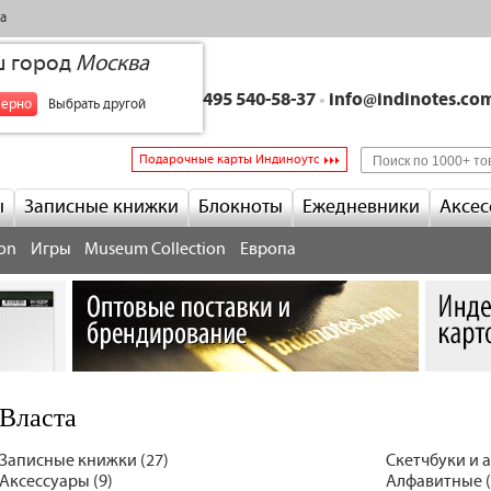
а
ш город
Москва
+7 495 540-58-37
•
info@indinotes.co
верно
Выбрать другой
Подарочные карты Индиноутс
ы
Записные книжки
Блокноты
Ежедневники
Аксес
ion
Игры
Museum Collection
Европа
Власта
Записные книжки (27)
Скетчбуки и 
Аксессуары (9)
Алфавитные (