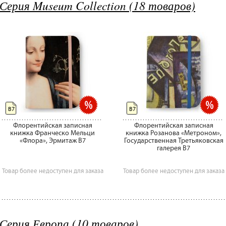
Серия Museum Collection (18 товаров)
B7
B7
Флорентийская записная
Флорентийская записная
книжка Франческо Мельци
книжка Розанова «Метроном»,
«Флора», Эрмитаж B7
Государственная Третьяковская
галерея B7
Товар более недоступен для заказа
Товар более недоступен для заказа
Серия Европа (10 товаров)