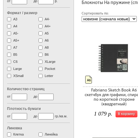
от
до
р.
Блокноты На пружине (спи
Формат / размер
Сортировать по:
сле
А3
А4-
А4
A4+
А5-
А5
A5+
А6
А7
A8
B5
B6
C6
XLarge
Large
Pocket
XSmall
Letter
А6
Количество страниц
Fabriano Sketch Book A6
скетчбук для графики, спир
от
до
по короткой стороне
(квадратный)
Плотность бумаги
1 079 р.
В корзину
от
до
гр./кв.м.
Линовка
Клетка
Линейка