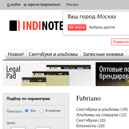
войти
зарегистрироваться
Москва
Ваш город
Москва
indinotes
+7
Да, верно
Выбрать другой
Подарочн
Новое!
Скетчбуки и альбомы
Записные книжки
Fabriano
Подбор по параметрам
Скетчбуки и альбомы (39)
Все
В наличии
Показать
Альбомы на спирали (22)
Скетчбуки (20)
Цена
Блокноты (20)