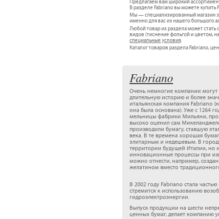
Предлагаем вам широкий ассортимен
В разделе Fabriano вы можете купить 
Мы — специализированный магазин за
именно для вас из нашего большого а
Любой товар из раздела может стат
видов (тиснение фольгой и цветом, н
специальные условия
.
Каталог товаров раздела Fabriano, цен
Fabriano
Очень немногие компании могут 
длительную историю и более знач
итальянская компания Fabriano (н
она была основана). Уже с 1264 
мельницы фабрики Мильяни, прои
высоко оценил сам Микеланджело
производили бумагу, ставшую эта
века. В те времена хорошая бума
элитарным и недешевым. В город
территории будущей Италии, но и
инновационные процессы при изг
можно отнести, например, созда
желатином вместо традиционного 
В 2002 году Fabriano стала част
стремится к использованию возо
гидроэлектроэнергии.
Выпуск продукции на шести непр
ценных бумаг, делает компанию 