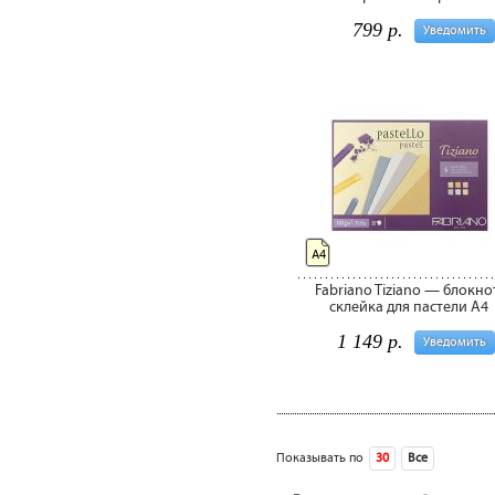
799 р.
Уведомить
А4
Fabriano Tiziano — блокно
склейка для пастели A4
1 149 р.
Уведомить
Показывать по
30
Все
сле