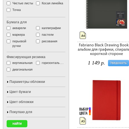
Чистые листы
Косая линейка
Точка
Бумага для
акварели
каллиграфии
маркера
пастели
А4
перьевой
рисования
Fabriano Black Drawing Book
ручки
альбом для графики, спирал
короткой стороне
Фиксирующая резинка
1 149 р.
вертикальная
горизонтальная
Уведомить
диагональная
Параметры обложки
Цвет бумаги
Цвет обложки
Покупаю для
А5