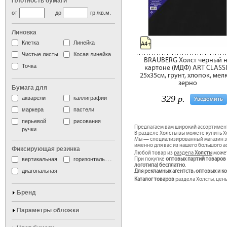
Плотность бумаги
от
до
гр./кв.м.
Линовка
Клетка
Линейка
A4+
Чистые листы
Косая линейка
BRAUBERG Холст черный 
Точка
картоне (МДФ) ART CLASS
25х35см, грунт, хлопок, мел
зерно
Бумага для
329 р.
акварели
каллиграфии
Уведомить
маркера
пастели
перьевой
рисования
Предлагаем вам широкий ассортимен
ручки
В разделе Холсты вы можете купить Х
Мы — специализированный магазин за
именно для вас из нашего большого а
Фиксирующая резинка
Любой товар из
раздела
Холсты
может
вертикальная
горизонтальная
При покупке
оптовых партий товаров
логотипа) бесплатно
.
диагональная
Для рекламных агентств, оптовых и 
Каталог товаров
раздела Холсты, цены
Бренд
Параметры обложки