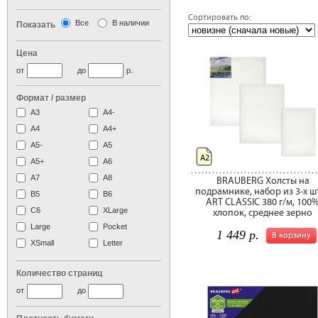
Сортировать по:
Все
В наличии
Показать
Цена
от
до
р.
Формат / размер
А3
А4-
А4
A4+
А5-
А5
А2
A5+
А6
А7
A8
BRAUBERG Холсты на
подрамнике, набор из 3-х ш
B5
B6
ART CLASSIC 380 г/м, 100
C6
XLarge
хлопок, среднее зерно
Large
Pocket
1 449 р.
В корзину
XSmall
Letter
Количество страниц
от
до