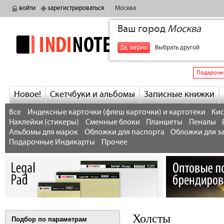
войти
зарегистрироваться
Москва
Ваш город
Москва
indinotes
+7
Да, верно
Выбрать другой
Подарочн
Новое!
Скетчбуки и альбомы
Записные книжки
Все
Индексные карточки (флеш карточки) и картотеки
Кис
Наклейки (стикеры)
Сменные блоки
Планшеты
Пеналы
Альбомы для марок
Обложки для паспорта
Обложки для з
Подарочные Индикарты
Прочее
Холсты
Подбор по параметрам