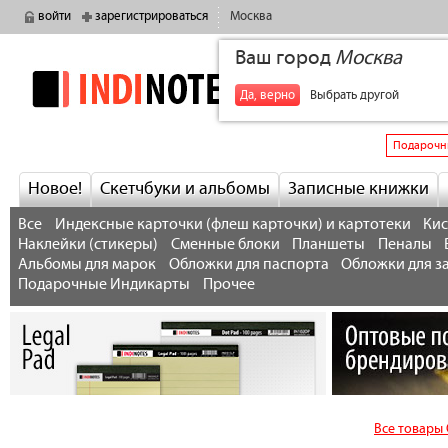
войти
зарегистрироваться
Москва
Ваш город
Москва
indinotes
+7
Да, верно
Выбрать другой
Подарочн
Новое!
Скетчбуки и альбомы
Записные книжки
Все
Индексные карточки (флеш карточки) и картотеки
Кис
Наклейки (стикеры)
Сменные блоки
Планшеты
Пеналы
Альбомы для марок
Обложки для паспорта
Обложки для з
Подарочные Индикарты
Прочее
Все товары