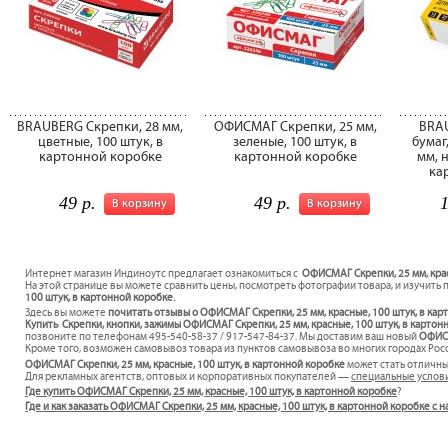
BRAUBERG Скрепки, 28 мм,
ОФИСМАГ Скрепки, 25 мм,
BRA
цветные, 100 штук, в
зеленые, 100 штук, в
бумаг,
картонной коробке
картонной коробке
мм, н
ка
49 р.
49 р.
1
В корзину
В корзину
Интернет магазин Индиноутс предлагает ознакомиться с
ОФИСМАГ Скрепки, 25 мм, крас
На этой странице вы можете сравнить цены, посмотреть фотографии товара, и изучить 
100 штук, в картонной коробке.
Здесь вы можете
почитать отзывы о ОФИСМАГ Скрепки, 25 мм, красные, 100 штук, в ка
Купить Скрепки, кнопки, зажимы ОФИСМАГ Скрепки, 25 мм, красные, 100 штук, в картонн
позвоните по телефонам 495-540-58-37 / 917-547-84-37. Мы доставим ваш новый
ОФИСМ
Кроме того, возможен самовывоз товара из пунктов самовывоза во многих городах Росс
ОФИСМАГ Скрепки, 25 мм, красные, 100 штук, в картонной коробке
может стать отличн
Для рекламных агентств, оптовых и корпоративных покупателей —
специальные услов
Где купить ОФИСМАГ Скрепки, 25 мм, красные, 100 штук, в картонной коробке
?
Где и как заказать ОФИСМАГ Скрепки, 25 мм, красные, 100 штук, в картонной коробке с