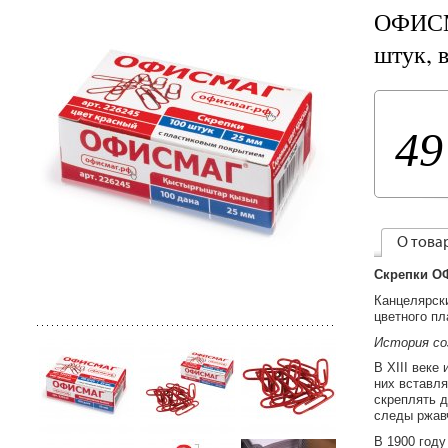
ОФИСМА
штук, 
49
О това
Скрепки ОФ
Канцелярски
цветного пл
История со
В ХIII веке
них вставля
скреплять д
следы ржав
В 1900 году