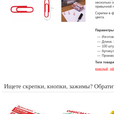
несколько 
привычной 
Скрепки в ф
цвета.
Параметры
Изготов
Длина: 
100 шту
Артикул
Произво
Теги товар
красный
оф
Ищете скрепки, кнопки, зажимы? Обратит