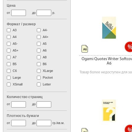
Цена
от
до
р.
Формат / размер
А3
А4-
А4
A4+
А5-
А5
А6
A5+
А6
А7
A8
Ogami Quotes Writer Softco
A6
B5
B6
C6
XLarge
Товар более недоступен для за
Large
Pocket
XSmall
Letter
Количество страниц
от
до
Плотность бумаги
от
до
гр./кв.м.