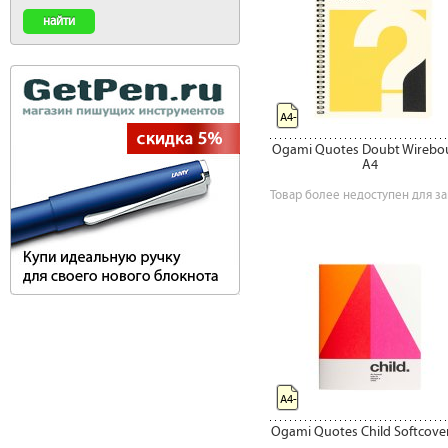
А4-
Ogami Quotes Doubt Wirebo
A4
Товар более недоступен для за
А4-
Ogami Quotes Child Softcove