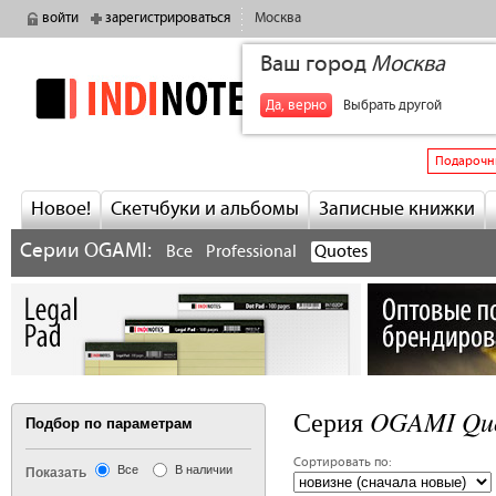
войти
зарегистрироваться
Москва
Ваш город
Москва
indinotes
+7
Да, верно
Выбрать другой
Подарочн
Новое!
Скетчбуки и альбомы
Записные книжки
Серии OGAMI:
Все
Professional
Quotes
OGAMI Quo
Серия
Подбор по параметрам
Сортировать по:
Все
В наличии
Показать