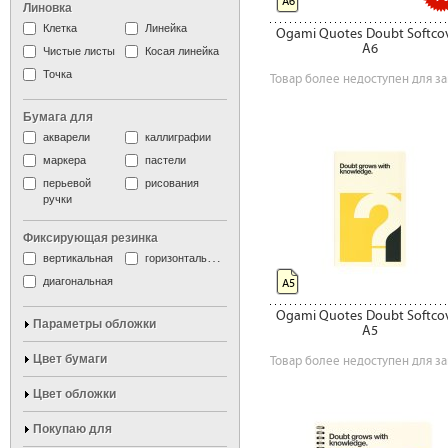
А6
Линовка
Клетка
Линейка
Ogami Quotes Doubt Softco
A6
Чистые листы
Косая линейка
Точка
Товар более недоступен для за
Бумага для
акварели
каллиграфии
маркера
пастели
перьевой
рисования
ручки
Фиксирующая резинка
вертикальная
горизонтальная
диагональная
А5
Ogami Quotes Doubt Softco
Параметры обложки
A5
Цвет бумаги
Товар более недоступен для за
Цвет обложки
Покупаю для